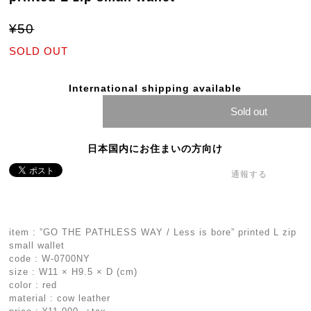
¥50
SOLD OUT
International shipping available
Sold out
日本国内にお住まいの方向け
通報する
item : ”GO THE PATHLESS WAY / Less is bore” printed L zip
small wallet
code : W-0700NY
size : W11 × H9.5 × D (cm)
color : red
material : cow leather