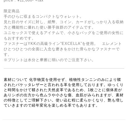
price : ¥11,000- +tax
限定商品
手のひらに収まるコンパクトなウォレット。
見た目のサイズに対し、紙幣、コイン、カードがしっかり入る収納
力と機能性に優れた使い勝手抜群のアイテムです。
ユニセックスで使えるアイテムで、小さなバッグをご使用の女性に
もおすすめです。
ファスナーはYKKの高級ライン”EXCELLA”を使用。 エレメント
ひとつひとつの全面に入念な磨きをかけた滑らかなファスナーで
す。
※プリントは水分と摩擦に弱いのでご注意下さい。
素材について 化学物質を使用せず、植物性タンニンのみにより鞣
されたバケッタレザーと言われる革を使用しております。ゆっくり
と時間をかけて鞣された天然皮革であるため、1枚ごとに個体差が
ありシボの出方から色ムラや小さな傷、血筋がみられますが、素材
の特徴としてご理解下さい。使い込む程に柔らかくなり、艶も増し
ていきますので経年変化を楽しめる革でもあります。