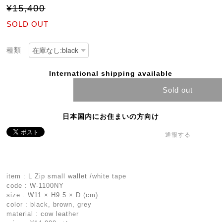
¥15,400
SOLD OUT
種類
International shipping available
Sold out
日本国内にお住まいの方向け
通報する
item : L Zip small wallet /white tape
code : W-1100NY
size : W11 × H9.5 × D (cm)
color : black, brown, grey
material : cow leather