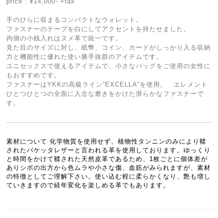
price : ¥14,000- +tax
手のひらに収まるコンパクトなウォレット。
ファスナーのテープを白にしてアクセントを持たせました。
内側の小銭入れはヌメ革で統一です。
見た目のサイズに対し、紙幣、コイン、カードがしっかり入る収納
力と機能性に優れた使い勝手抜群のアイテムです。
ユニセックスで使えるアイテムで、小さなバッグをご使用の女性に
もおすすめです。
ファスナーはYKKの高級ライン”EXCELLA”を使用。 エレメント
ひとつひとつの全面に入念な磨きをかけた滑らかなファスナーで
す。
素材について 化学物質を使用せず、植物性タンニンのみにより鞣
されたバケッタレザーと言われる革を使用しております。ゆっくり
と時間をかけて鞣された天然皮革であるため、1枚ごとに個体差が
ありシボの出方から色ムラや小さな傷、血筋がみられますが、素材
の特徴としてご理解下さい。使い込む程に柔らかくなり、艶も増し
ていきますので経年変化を楽しめる革でもあります。