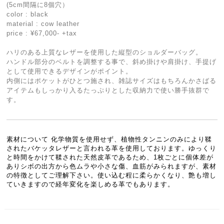
(5cm間隔に8個穴）
color : black
material : cow leather
price : ¥67,000- +tax
ハリのある上質なレザーを使用した縦型のショルダーバッグ。
ハンドル部分のベルトを調整する事で、斜め掛けや肩掛け、手提げ
として使用できるデザインがポイント。
内側にはポケットがひとつ施され、雑誌サイズはもちろんかさばる
アイテムもしっかり入るたっぷりとした収納力で使い勝手抜群で
す。
素材について 化学物質を使用せず、植物性タンニンのみにより鞣
されたバケッタレザーと言われる革を使用しております。ゆっくり
と時間をかけて鞣された天然皮革であるため、1枚ごとに個体差が
ありシボの出方から色ムラや小さな傷、血筋がみられますが、素材
の特徴としてご理解下さい。使い込む程に柔らかくなり、艶も増し
ていきますので経年変化を楽しめる革でもあります。