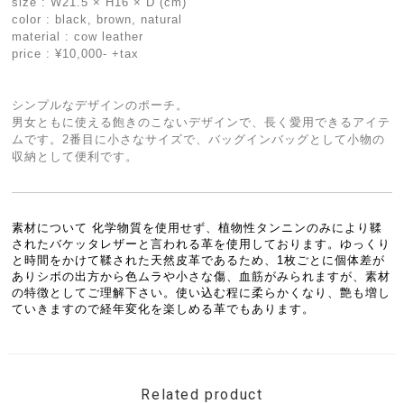
size : W21.5 × H16 × D (cm)
color : black, brown, natural
material : cow leather
price : ¥10,000- +tax
シンプルなデザインのポーチ。
男女ともに使える飽きのこないデザインで、長く愛用できるアイテ
ムです。2番目に小さなサイズで、バッグインバッグとして小物の
収納として便利です。
素材について 化学物質を使用せず、植物性タンニンのみにより鞣
されたバケッタレザーと言われる革を使用しております。ゆっくり
と時間をかけて鞣された天然皮革であるため、1枚ごとに個体差が
ありシボの出方から色ムラや小さな傷、血筋がみられますが、素材
の特徴としてご理解下さい。使い込む程に柔らかくなり、艶も増し
ていきますので経年変化を楽しめる革でもあります。
Related product