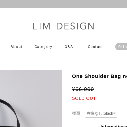
About
Category
Q&A
Contact
Offi
One Shoulder Bag n
¥66,000
SOLD OUT
種類
Internationa