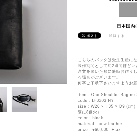
日本国内
通報する
こちらのバックは受注生産に
製作期間として約2週間ほどい
注文を頂いた順に随時お作り
る場合がございます。
何卒ご了承下さいますようお
item : One Shoulder Bag no.
code : B-0303 NY
size : W26 × H35 × D9 
隔に8個穴）
color : black
material : cow leather
price : ¥60,000- +tax