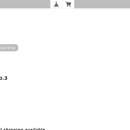
cial Site
o.3
l shipping available